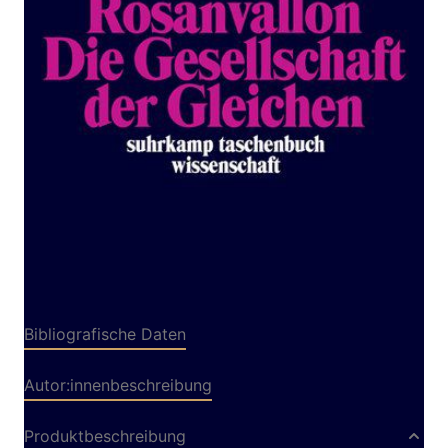
Zur Wunschliste hinzufügen
Von
Pierre Rosanvallon
Verlag: Suhrkamp
19.10.2017
Buch
384 Seiten
kartoniert
ISBN: 978-3-518-
29839-8
Leseprobe_Die_Gesellschaft_der_Gleichen
Bibliografische Daten
Autor:innenbeschreibung
Produktbeschreibung