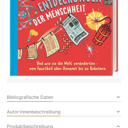
über Dynamit bis zu Robotern. Für Kinder ab 8
Jahren
Von
Robert Winston
Verlag: DK Verlag
27.03.2026
Dorling Kindersley|Dorling
Kindersley Verlag
Buch
160 Seiten
Hardcover
ISBN: 978-3-83105226-
4
Bibliografische Daten
Autor:innenbeschreibung
Produktbeschreibung