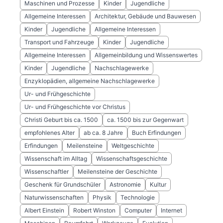
Maschinen und Prozesse
Kinder
Jugendliche
Allgemeine Interessen
Architektur, Gebäude und Bauwesen
Kinder
Jugendliche
Allgemeine Interessen
Transport und Fahrzeuge
Kinder
Jugendliche
Allgemeine Interessen
Allgemeinbildung und Wissenswertes
Kinder
Jugendliche
Nachschlagewerke
Enzyklopädien, allgemeine Nachschlagewerke
Ur- und Frühgeschichte
Ur- und Frühgeschichte vor Christus
Christi Geburt bis ca. 1500
ca. 1500 bis zur Gegenwart
empfohlenes Alter
ab ca. 8 Jahre
Buch Erfindungen
Erfindungen
Meilensteine
Weltgeschichte
Wissenschaft im Alltag
Wissenschaftsgeschichte
Wissenschaftler
Meilensteine der Geschichte
Geschenk für Grundschüler
Astronomie
Kultur
Naturwissenschaften
Physik
Technologie
Albert Einstein
Robert Winston
Computer
Internet