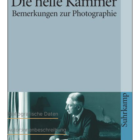
Zur Wunschliste hinzufügen
Bemerkungen zur Photographie
Von
Barthes Roland
Verlag: Suhrkamp
21.11.2012
Buch
144 Seiten
kartoniert
ISBN: 978-3-518-
38142-7
Bibliografische Daten
Autor:innenbeschreibung