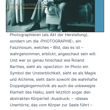
Produktbeschreibung
Aus dem Französischen von Dietrich Leube
»Es geht in ›Die helle Kammer‹ keineswegs ums
Photographieren (als Akt der Herstellung),
sondern um die ›PHOTOGRAPHIE‹, ein
Faszinosum, welches – Bild, das es ist –
wahrgenommen, erblickt, angeschaut sein will.
Und wer so genau hinschaut wie Roland
Barthes, sieht als ›spectator‹ im Photo ein
Symbol der Unsterblichkeit, sieht es als Magie
und Alchimie, sieht darin sowohl die wahnhafte
Doppelgängermotivik als auch die unbewegte
Klarheit des Haiku, sieht letztlich sogar den
abstrakten Körperteil ›Ausdruck‹ – ›dieses
Unerhörte, das vom Körper zur Seele führt –