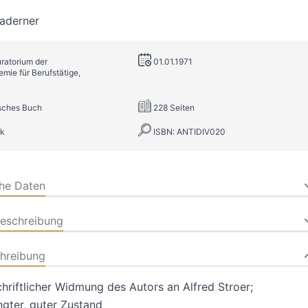
aderner
uratorium der
01.01.1971
ie für Berufstätige,
isches Buch
228 Seiten
k
ISBN: ANTIDIV020
che Daten
beschreibung
hreibung
hriftlicher Widmung des Autors an Alfred Stroer;
ngter, guter Zustand