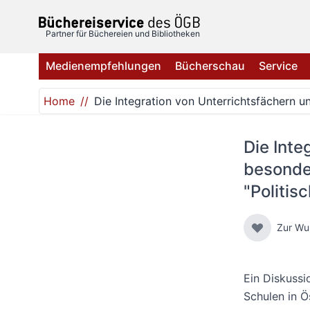
Direkt zum Inhalt
Partner für Büchereien und Bibliotheken
Medienempfehlungen
Bücherschau
Service
Home
Die Integration von Unterrichtsfächern u
Die Inte
besonde
"Politis
Zur Wu
Ein Diskussi
Schulen in Ö