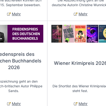
che Büchereien können sich
Die Auszeichnung geht an die
 15. September bewerben.
deutsche Autorin Christine Wunnic
Mehr
Mehr
iedenspreis des
chen Buchhandels
Wiener Krimipreis 202
2026
uszeichnung geht an den
ch-britischen Autor Philippe
Die Shortlist des Wiener Krimipreis
Sands.
steht fest.
Mehr
Mehr