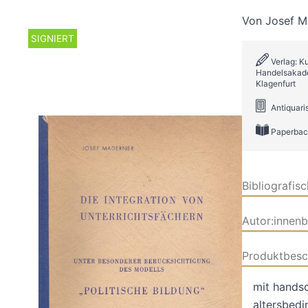
Von
Josef M
SIGNIERT
Verlag: K
Handelsakadem
Klagenfurt
Antiquar
Paperbac
Bibliografis
Autor:innen
Produktbesc
mit handsc
altersbedi