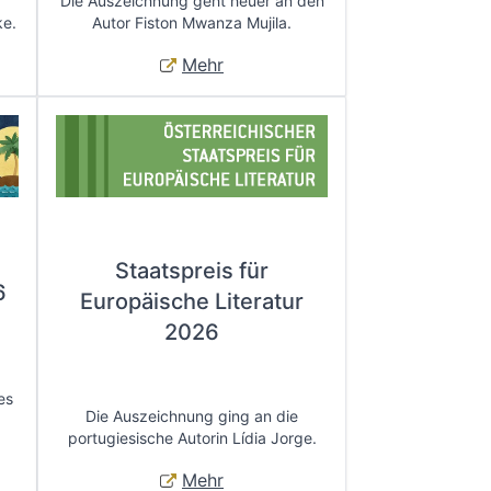
Die Auszeichnung geht heuer an den
ke.
Autor Fiston Mwanza Mujila.
Mehr
Staatspreis für
6
Europäische Literatur
2026
es
Die Auszeichnung ging an die
portugiesische Autorin Lídia Jorge.
Mehr