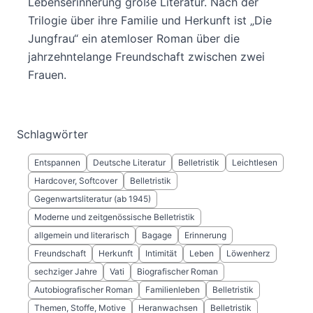
Lebenserinnerung große Literatur. Nach der
Trilogie über ihre Familie und Herkunft ist „Die
Jungfrau“ ein atemloser Roman über die
jahrzehntelange Freundschaft zwischen zwei
Frauen.
Schlagwörter
Entspannen
Deutsche Literatur
Belletristik
Leichtlesen
Hardcover, Softcover
Belletristik
Gegenwartsliteratur (ab 1945)
Moderne und zeitgenössische Belletristik
allgemein und literarisch
Bagage
Erinnerung
Freundschaft
Herkunft
Intimität
Leben
Löwenherz
sechziger Jahre
Vati
Biografischer Roman
Autobiografischer Roman
Familienleben
Belletristik
Themen, Stoffe, Motive
Heranwachsen
Belletristik