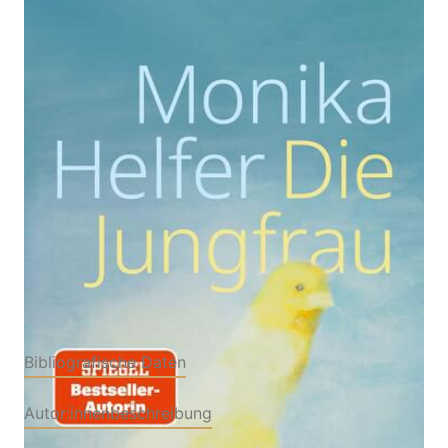
Zur Wunschliste hinzufügen
Roman
Von
Monika Helfer
Verlag: Hanser
21.08.2023
Buch
152 Seiten
Hardcover
ISBN: 978-3-
44627789-2
Bibliografische Daten
Autor:innenbeschreibung