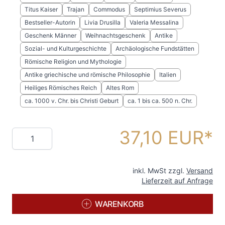
Titus Kaiser
Trajan
Commodus
Septimius Severus
Bestseller-Autorin
Livia Drusilla
Valeria Messalina
Geschenk Männer
Weihnachtsgeschenk
Antike
Sozial- und Kulturgeschichte
Archäologische Fundstätten
Römische Religion und Mythologie
Antike griechische und römische Philosophie
Italien
Heiliges Römisches Reich
Altes Rom
ca. 1000 v. Chr. bis Christi Geburt
ca. 1 bis ca. 500 n. Chr.
37,10 EUR
Menge
inkl. MwSt zzgl.
Versand
Lieferzeit auf Anfrage
WARENKORB