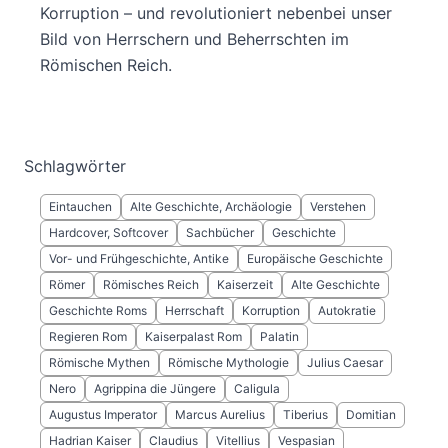
Korruption – und revolutioniert nebenbei unser
Bild von Herrschern und Beherrschten im
Römischen Reich.
Schlagwörter
Eintauchen
Alte Geschichte, Archäologie
Verstehen
Hardcover, Softcover
Sachbücher
Geschichte
Vor- und Frühgeschichte, Antike
Europäische Geschichte
Römer
Römisches Reich
Kaiserzeit
Alte Geschichte
Geschichte Roms
Herrschaft
Korruption
Autokratie
Regieren Rom
Kaiserpalast Rom
Palatin
Römische Mythen
Römische Mythologie
Julius Caesar
Nero
Agrippina die Jüngere
Caligula
Augustus Imperator
Marcus Aurelius
Tiberius
Domitian
Hadrian Kaiser
Claudius
Vitellius
Vespasian