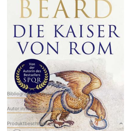
Herrscher über Volk und Reich
Von
Mary Beard
Verlag: S. FISCHER
25.09.2024
Buch
544 Seiten
Hardcover
ISBN: 978-3-
10397546-8
Bibliografische Daten
Autor:innenbeschreibung
Produktbeschreibung