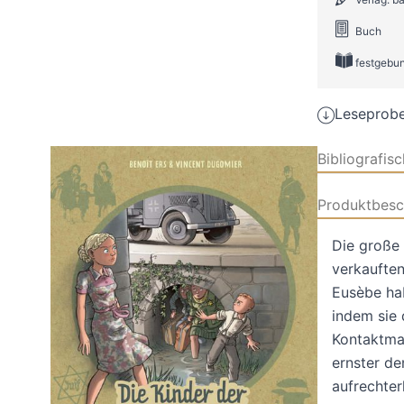
Buch
festgebu
Leseprobe
Bibliografis
Produktbesc
Die große 
verkauften
Eusèbe hab
indem sie 
Kontaktman
ernster de
aufrechter