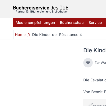
Direkt zum Inhalt
Partner für Büchereien und Bibliotheken
Medienempfehlungen
Bücherschau
Service
Home
Die Kinder der Résistance 4
Die Kind
Zur Wu
Die Eskalati
Von
Benoit E
Verlag: b