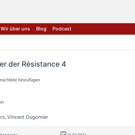
Wir über uns
Blog
Podcast
er der Résistance 4
nschliste hinzufügen
on
rs
,
Vincent Dugomier
ahoe books
01.02.2022