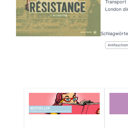
Transport 
London dir
Schlagwörte
Antifaschis