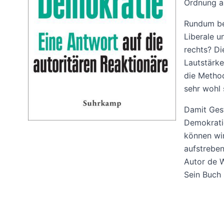
Ordnung au
Rundum be
Liberale u
rechts? Di
Lautstärke
die Method
sehr wohl 
Damit Gest
Demokratie
können wir
aufstreben
Autor de 
Sein Buch 