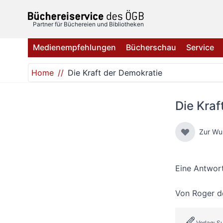
Direkt zum Inhalt
Partner für Büchereien und Bibliotheken
Medienempfehlungen
Bücherschau
Service
Home
Die Kraft der Demokratie
Die Kraf
Zur Wu
Eine Antwort
Von
Roger d
Verlag: 