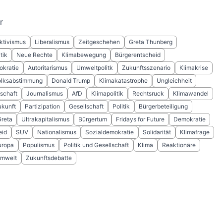
r
Aktivismus
Liberalismus
Zeitgeschehen
Greta Thunberg
tik
Neue Rechte
Klimabewegung
Bürgerentscheid
okratie
Autoritarismus
Umweltpolitk
Zukunftsszenario
Klimakrise
olksabstimmung
Donald Trump
Klimakatastrophe
Ungleichheit
schaft
Journalismus
AfD
Klimapolitik
Rechtsruck
Klimawandel
ukunft
Partizipation
Gesellschaft
Politik
Bürgerbeteiligung
Greta
Ultrakapitalismus
Bürgertum
Fridays for Future
Demokratie
eid
SUV
Nationalismus
Sozialdemokratie
Solidarität
Klimafrage
uropa
Populismus
Politik und Gesellschaft
Klima
Reaktionäre
mwelt
Zukunftsdebatte