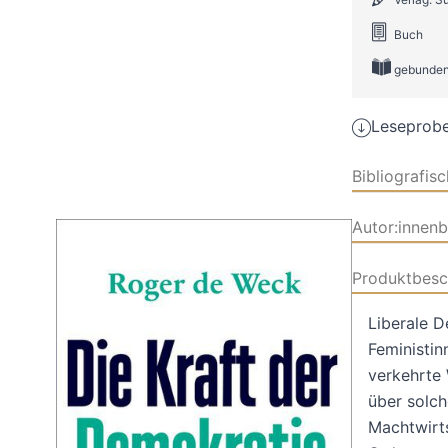
Buch
gebunden
Leseprobe
Bibliografis
Autor:innen
Produktbesc
Liberale D
Feministinn
verkehrte 
über solch
Machtwirt