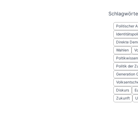
Schlagwörte
Politischer 
Identitätspoli
Direkte Dem
Wahlen
V
Poltikwissen
Politik der Z
Generation 
Volksentsch
Diskurs
E
Zukunft
U