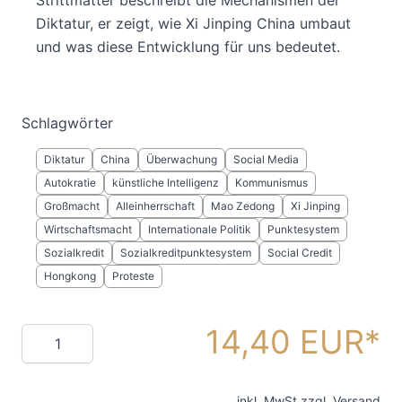
Diktatur, er zeigt, wie Xi Jinping China umbaut
und was diese Entwicklung für uns bedeutet.
Schlagwörter
Diktatur
China
Überwachung
Social Media
Autokratie
künstliche Intelligenz
Kommunismus
Großmacht
Alleinherrschaft
Mao Zedong
Xi Jinping
Wirtschaftsmacht
Internationale Politik
Punktesystem
Sozialkredit
Sozialkreditpunktesystem
Social Credit
Hongkong
Proteste
14,40 EUR
Menge
inkl. MwSt zzgl.
Versand