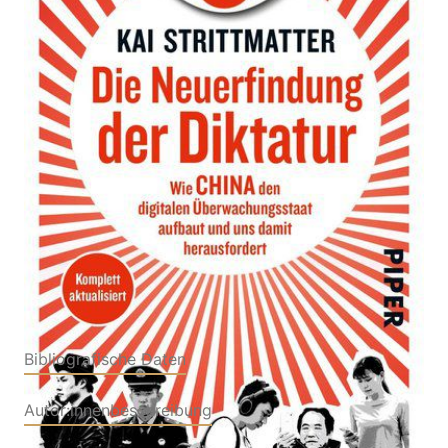
Wie China den digitalen Überwachungsstaat aufbaut
und uns damit herausfordert
Von
Kai Strittmatter
Verlag: Piper
02.06.2020
Taschenbuch
336 Seiten
Paperback
ISBN: 978-3-492-
31629-3
Bibliografische Daten
Autor:innenbeschreibung