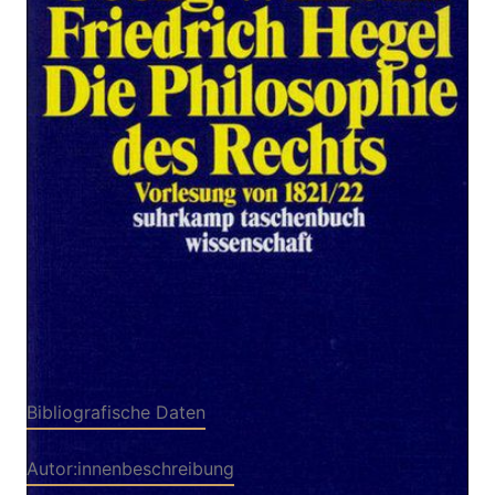
Zur Wunschliste hinzufügen
Vorlesung von 1821/22
Von
Hegel
,
Georg Wilhelm Friedrich
Verlag: Suhrkamp
20.12.2004
Buch
238 Seiten
kartoniert
ISBN: 978-3-518-
29321-8
Bibliografische Daten
Autor:innenbeschreibung