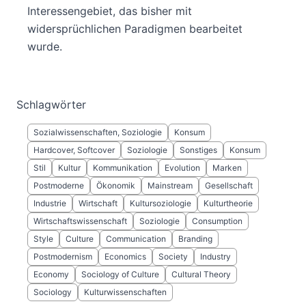
Interessengebiet, das bisher mit
widersprüchlichen Paradigmen bearbeitet
wurde.
Schlagwörter
Sozialwissenschaften, Soziologie
Konsum
Hardcover, Softcover
Soziologie
Sonstiges
Konsum
Stil
Kultur
Kommunikation
Evolution
Marken
Postmoderne
Ökonomik
Mainstream
Gesellschaft
Industrie
Wirtschaft
Kultursoziologie
Kulturtheorie
Wirtschaftswissenschaft
Soziologie
Consumption
Style
Culture
Communication
Branding
Postmodernism
Economics
Society
Industry
Economy
Sociology of Culture
Cultural Theory
Sociology
Kulturwissenschaften