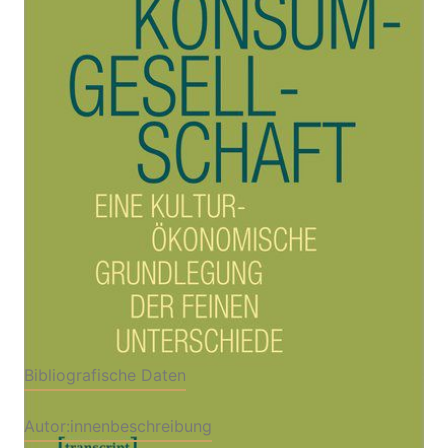
Zur Wunschliste hinzufügen
Eine kulturökonomische Grundlegung der feinen
Unterschiede
Von
Ernst Mohr
Verlag: transcript
01.01.2020
Buch
370 Seiten
Paperback
ISBN: 978-3-8376-
4909-3
Bibliografische Daten
Autor:innenbeschreibung