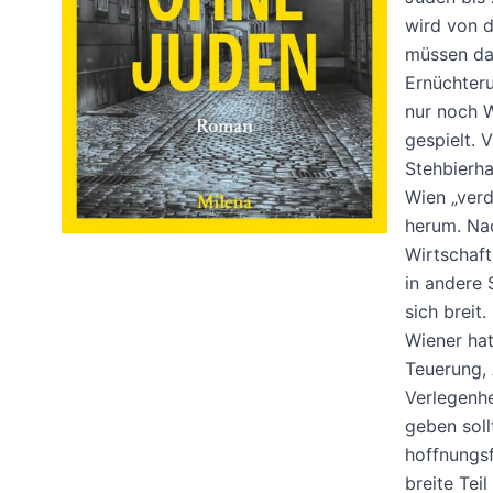
wird von 
müssen das
Ernüchteru
nur noch 
gespielt. 
Stehbierh
Wien „verd
herum. Na
Wirtschaft
in andere 
sich breit
Wiener hat
Teuerung, 
Verlegenhe
geben soll
hoffnungsf
breite Tei