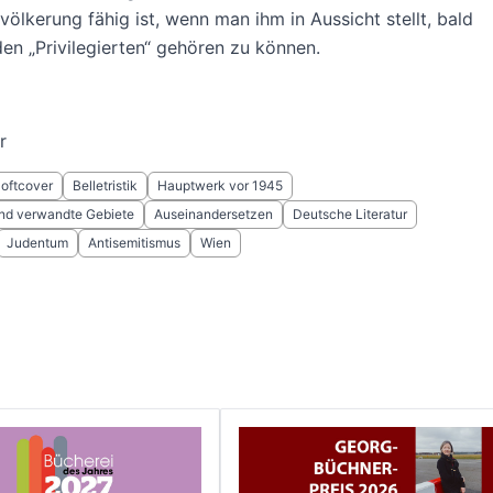
evölkerung fähig ist, wenn man ihm in Aussicht stellt, bald
den „Privilegierten“ gehören zu können.
r
Softcover
Belletristik
Hauptwerk vor 1945
 und verwandte Gebiete
Auseinandersetzen
Deutsche Literatur
Judentum
Antisemitismus
Wien