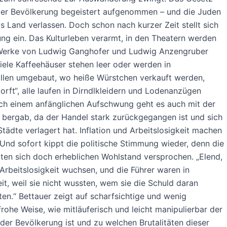
der Bevölkerung begeistert aufgenommen – und die Juden
 Land verlassen. Doch schon nach kurzer Zeit stellt sich
ng ein. Das Kulturleben verarmt, in den Theatern werden
Werke von Ludwig Ganghofer und Ludwig Anzengruber
Viele Kaffeehäuser stehen leer oder werden in
allen umgebaut, wo heiße Würstchen verkauft werden,
orft“, alle laufen in Dirndlkleidern und Lodenanzügen
ch einem anfänglichen Aufschwung geht es auch mit der
 bergab, da der Handel stark zurückgegangen ist und sich
Städte verlagert hat. Inflation und Arbeitslosigkeit machen
. Und sofort kippt die politische Stimmung wieder, denn die
ten sich doch erheblichen Wohlstand versprochen. „Elend,
Arbeitslosigkeit wuchsen, und die Führer waren in
it, weil sie nicht wussten, wem sie die Schuld daran
ten.“ Bettauer zeigt auf scharfsichtige und wenig
rohe Weise, wie mitläuferisch und leicht manipulierbar der
l der Bevölkerung ist und zu welchen Brutalitäten dieser