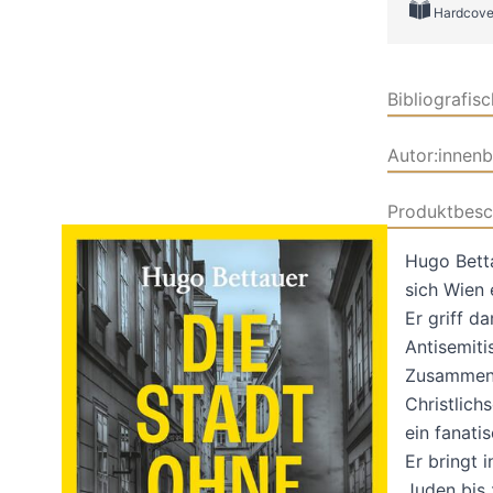
Hardcove
Bibliografis
Autor:innen
Produktbesc
Hugo Betta
sich Wien
Er griff d
Antisemiti
Zusammenl
Christlich
ein fanati
Er bringt 
Juden bis