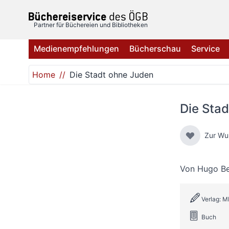
Direkt zum Inhalt
Partner für Büchereien und Bibliotheken
Medienempfehlungen
Bücherschau
Service
Home
Die Stadt ohne Juden
Die Sta
Zur Wu
Von
Hugo Be
Verlag: 
Buch