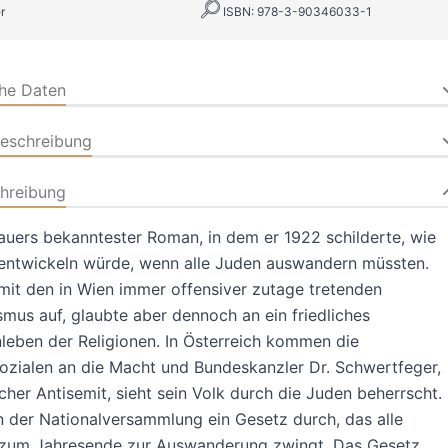
r
ISBN: 978-3-90346033-1
che Daten
beschreibung
hreibung
uers bekanntester Roman, in dem er 1922 schilderte, wie
 entwickeln würde, wenn alle Juden auswandern müssten.
amit den in Wien immer offensiver zutage tretenden
smus auf, glaubte aber dennoch an ein friedliches
eben der Religionen. In Österreich kommen die
sozialen an die Macht und Bundeskanzler Dr. Schwertfeger,
scher Antisemit, sieht sein Volk durch die Juden beherrscht.
in der Nationalversammlung ein Gesetz durch, das alle
 zum Jahresende zur Auswanderung zwingt. Das Gesetz