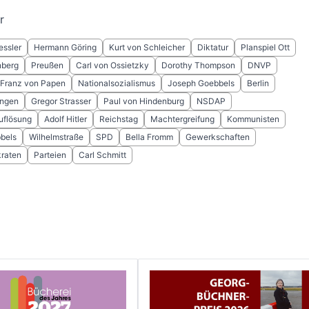
r
essler
Hermann Göring
Kurt von Schleicher
Diktatur
Planspiel Ott
nberg
Preußen
Carl von Ossietzky
Dorothy Thompson
DNVP
Franz von Papen
Nationalsozialismus
Joseph Goebbels
Berlin
ungen
Gregor Strasser
Paul von Hindenburg
NSDAP
uflösung
Adolf Hitler
Reichstag
Machtergreifung
Kommunisten
bels
Wilhelmstraße
SPD
Bella Fromm
Gewerkschaften
raten
Parteien
Carl Schmitt