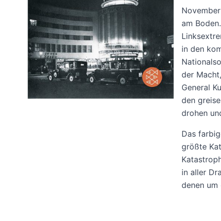
November 1
am Boden.
Linksextr
in den ko
Nationalso
der Macht,
General Ku
den greise
drohen un
Das farbig
größte Kat
Katastroph
in aller Dr
denen um 