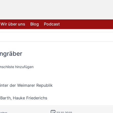
Wir über uns
Blog
Podcast
engräber
nschliste hinzufügen
inter der Weimarer Republik
 Barth
,
Hauke Friederichs
ischer
23.10.2019