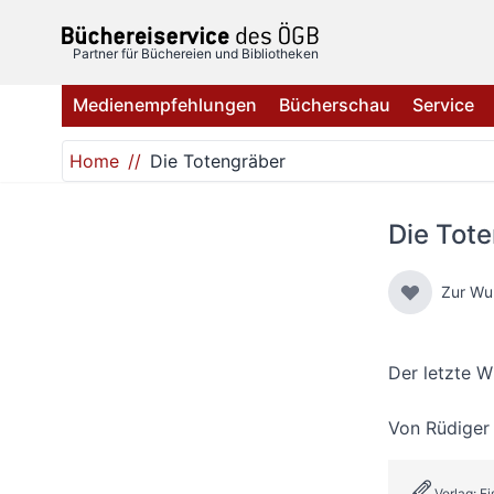
Direkt zum Inhalt
Partner für Büchereien und Bibliotheken
Medienempfehlungen
Bücherschau
Service
Home
Die Totengräber
Die Tot
Zur Wu
Der letzte W
Von
Rüdiger
Verlag: F