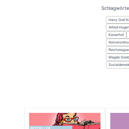
Schlagwörte
Harry Graf K
Alfred Huge
Kaiserhof
Notverordn
Reichstagsa
Magda Goeb
Sozialdemok