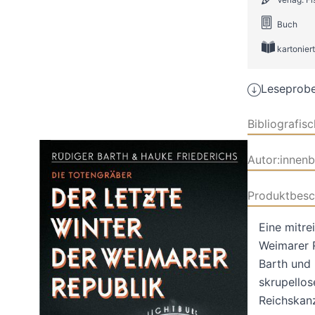
Buch
kartoniert
Leseprobe
Bibliografis
Autor:innen
Produktbesc
Eine mitre
Weimarer R
Barth und 
skrupellos
Reichskanz