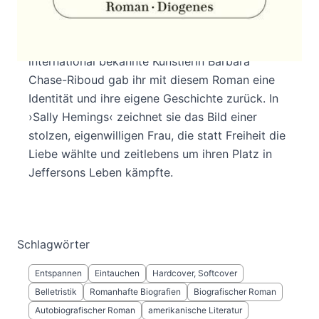
gehalten, dass die wichtigste Frau an der Seite
des dritten US-Präsidenten Thomas Jefferson
seine Sklavin Sally Hemings war. Erst die
international bekannte Künstlerin Barbara
Chase-Riboud gab ihr mit diesem Roman eine
Identität und ihre eigene Geschichte zurück. In
›Sally Hemings‹ zeichnet sie das Bild einer
stolzen, eigenwilligen Frau, die statt Freiheit die
Liebe wählte und zeitlebens um ihren Platz in
Jeffersons Leben kämpfte.
Schlagwörter
Entspannen
Eintauchen
Hardcover, Softcover
Belletristik
Romanhafte Biografien
Biografischer Roman
Autobiografischer Roman
amerikanische Literatur