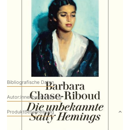
Von
Barbara Chase-Riboud
Verlag: Diogenes
20.05.2026
Buch
624 Seiten
Hardcover
ISBN: 978-3-25707371-
3
Bibliografische Daten
Autor:innenbeschreibung
Produktbeschreibung
Über 200 Jahre wurde unter Verschluss