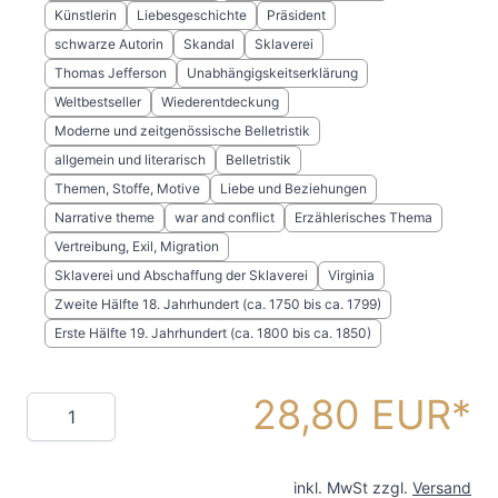
Künstlerin
Liebesgeschichte
Präsident
schwarze Autorin
Skandal
Sklaverei
Thomas Jefferson
Unabhängigskeitserklärung
Weltbestseller
Wiederentdeckung
Moderne und zeitgenössische Belletristik
allgemein und literarisch
Belletristik
Themen, Stoffe, Motive
Liebe und Beziehungen
Narrative theme
war and conflict
Erzählerisches Thema
Vertreibung, Exil, Migration
Sklaverei und Abschaffung der Sklaverei
Virginia
Zweite Hälfte 18. Jahrhundert (ca. 1750 bis ca. 1799)
Erste Hälfte 19. Jahrhundert (ca. 1800 bis ca. 1850)
28,80 EUR
Menge
inkl. MwSt zzgl.
Versand