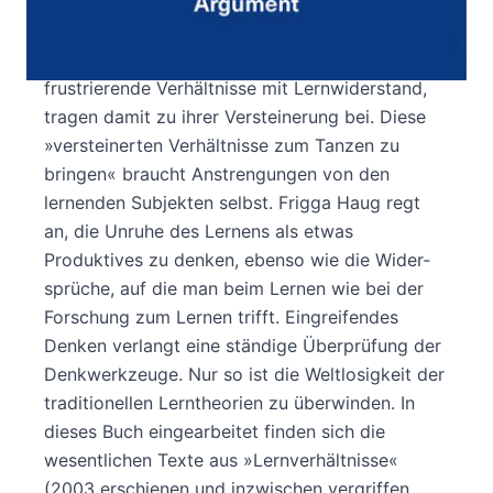
nicht bloß eine ›richtige‹ Strategie. Lernen ist
als Bewegung unabgeschlossen und oft
zwiespältig. Menschen reagieren auf
frustrierende Verhältnisse mit Lernwiderstand,
tragen damit zu ihrer Versteinerung bei. Diese
»versteinerten Verhältnisse zum Tanzen zu
bringen« braucht Anstrengungen von den
lernenden Subjekten selbst. Frigga Haug regt
an, die Unruhe des Lernens als etwas
Produktives zu denken, ebenso wie die Wider­
sprüche, auf die man beim Lernen wie bei der
Forschung zum Lernen trifft. Eingreifendes
Denken verlangt eine ständige Überprüfung der
Denkwerkzeuge. Nur so ist die Weltlosigkeit der
tradi­tionellen Lern­theorien zu überwinden. In
dieses Buch eingearbeitet finden sich die
wesentlichen Texte aus »Lernverhältnisse«
(2003 erschienen und inzwischen vergriffen,