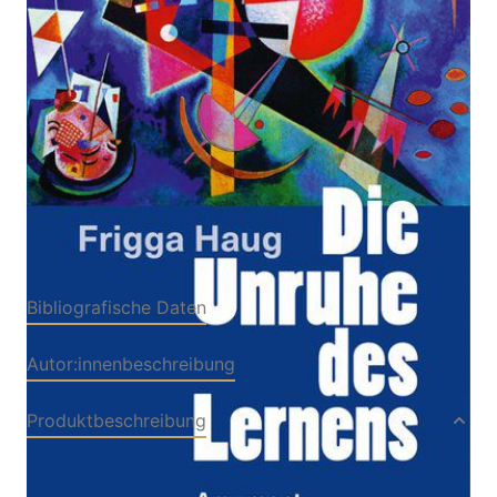
Von
Frigga Haug
Verlag: Argument
23.03.2020
Buch
375 Seiten
Paperback
ISBN: 978-3-86754-
516-7
Bibliografische Daten
Autor:innenbeschreibung
Produktbeschreibung
Lernen ist ein widersprüchlicher Prozess. Es gibt