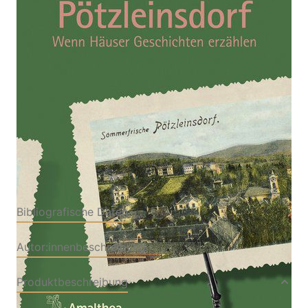
Wenn Häuser Geschichten erzählen
Von
Marie-Theres Arnbom
Verlag: Amalthea
24.04.2020
Buch
272 Seiten
gebunden
ISBN: 978-3-99050-
172-6
Bibliografische Daten
Autor:innenbeschreibung
Produktbeschreibung