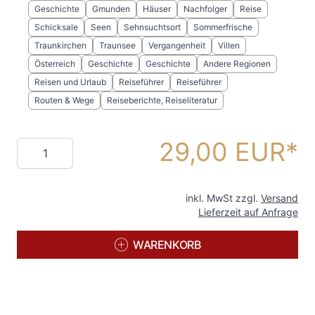
Geschichte
Gmunden
Häuser
Nachfolger
Reise
Schicksale
Seen
Sehnsuchtsort
Sommerfrische
Traunkirchen
Traunsee
Vergangenheit
Villen
Österreich
Geschichte
Geschichte
Andere Regionen
Reisen und Urlaub
Reiseführer
Reiseführer
Routen & Wege
Reiseberichte, Reiseliteratur
29,00 EUR
Menge
inkl. MwSt zzgl.
Versand
Lieferzeit auf Anfrage
WARENKORB