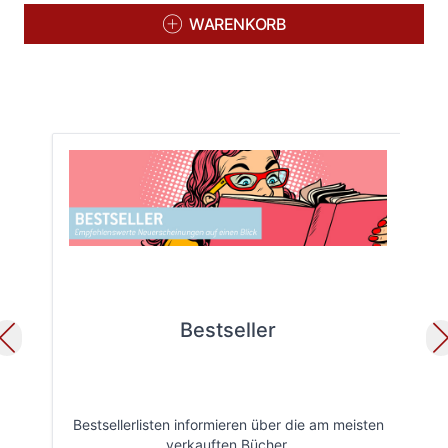
WARENKORB
Bestseller
Bestsellerlisten informieren über die am meisten
Öff
verkauften Bücher.