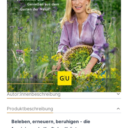
Von
Stefanie Hertel
Verlag: GRÄFE UND
03.02.2024
UNZER
Buch
192 Seiten
Hardcover
ISBN: 978-3-
83388973-8
Bibliografische Daten
Autor:innenbeschreibung
Produktbeschreibung
Beleben, erneuern, beruhigen - die