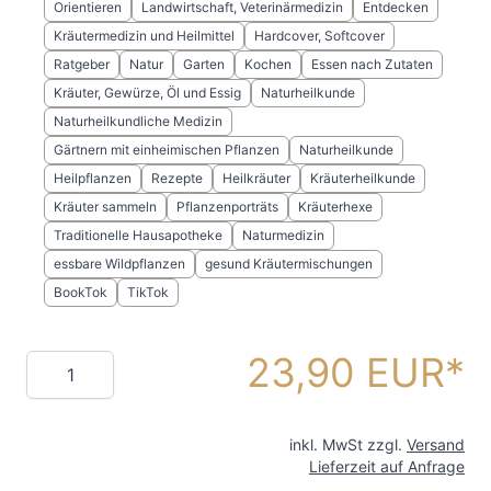
Orientieren
Landwirtschaft, Veterinärmedizin
Entdecken
Kräutermedizin und Heilmittel
Hardcover, Softcover
Ratgeber
Natur
Garten
Kochen
Essen nach Zutaten
Kräuter, Gewürze, Öl und Essig
Naturheilkunde
Naturheilkundliche Medizin
Gärtnern mit einheimischen Pflanzen
Naturheilkunde
Heilpflanzen
Rezepte
Heilkräuter
Kräuterheilkunde
Kräuter sammeln
Pflanzenporträts
Kräuterhexe
Traditionelle Hausapotheke
Naturmedizin
essbare Wildpflanzen
gesund Kräutermischungen
BookTok
TikTok
23,90 EUR
Menge
inkl. MwSt zzgl.
Versand
Lieferzeit auf Anfrage