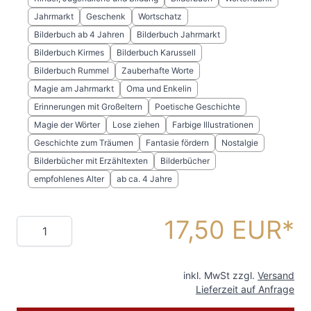
Jahrmarkt
Geschenk
Wortschatz
Bilderbuch ab 4 Jahren
Bilderbuch Jahrmarkt
Bilderbuch Kirmes
Bilderbuch Karussell
Bilderbuch Rummel
Zauberhafte Worte
Magie am Jahrmarkt
Oma und Enkelin
Erinnerungen mit Großeltern
Poetische Geschichte
Magie der Wörter
Lose ziehen
Farbige Illustrationen
Geschichte zum Träumen
Fantasie fördern
Nostalgie
Bilderbücher mit Erzähltexten
Bilderbücher
empfohlenes Alter
ab ca. 4 Jahre
17,50 EUR
Menge
inkl. MwSt zzgl.
Versand
Lieferzeit auf Anfrage