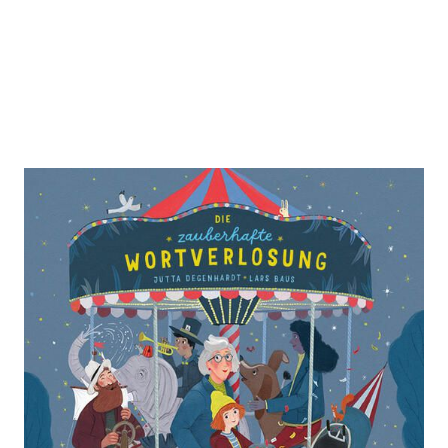
Die zauberhafte Wortverlosung
Zur Wunschliste hinzufügen
Von
Jutta Degenhardt
Verlag: mixtvision
17.07.2024
Buch
32 Seiten