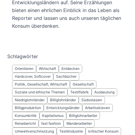
Entwicklungsländern auf. Seine Erzählungen
bieten einen ehrlichen Einblick in das Leben als
Reporter und lassen uns auch unseren täglichen
Konsum überdenken.
Schlagwörter
Orientieren
Wirtschaft
Entdecken
Hardcover, Softcover
Sachbücher
Politik, Gesellschaft, Wirtschaft
Gesellschaft
Soziale und ethische Themen
Textilfabrik
Ausbeutung
Niedriglohnländer
Billiglohnländer
Südostasien
Billigproduktion
Entwicklungsländer
Arbeitssklaven
Konsumkritik
Kapitalismus
Billiglohnarbeiter
Reisebericht
fast fashion
Wanderarbeiter
Umweltverschmutzung
Textilindustrie
kritischer Konsum