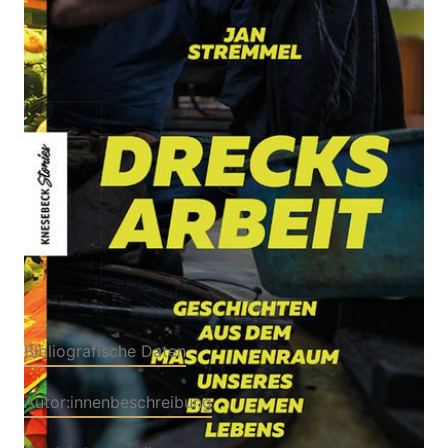
Geschichten aus dem Maschinenraum unseres
bequemen Lebens
Von
Jan Stremmel
Verlag: Knesebeck
22.09.2021
Buch
192 Seiten
Hardcover
ISBN: 978-3-95728515-
7
Bibliografische Daten
Autor:innenbeschreibung