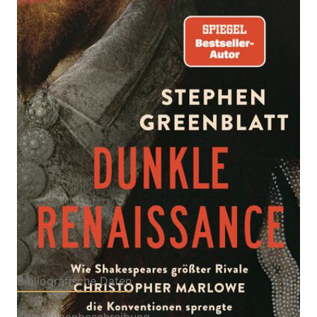
Wie Shakespeares größter Rivale Christopher
Marlowe die Konventionen sprengte und die
Literatur revolutionierte
Von
Stephen Greenblatt
Verlag: Siedler
29.04.2026
Buch
416 Seiten
Hardcover
ISBN: 978-3-82750170-
7
Bibliografische Daten
Autor:innenbeschreibung