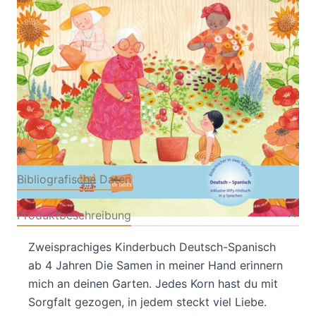
Von
Julianna Swaney
Verlag: Hueber
16.02.2023
Buch
28 Seiten
Hardcover
ISBN: 978-3-
19349602-7
Bibliografische Daten
Produktbeschreibung
Zweisprachiges Kinderbuch Deutsch-Spanisch
ab 4 Jahren Die Samen in meiner Hand erinnern
mich an deinen Garten. Jedes Korn hast du mit
Sorgfalt gezogen, in jedem steckt viel Liebe.