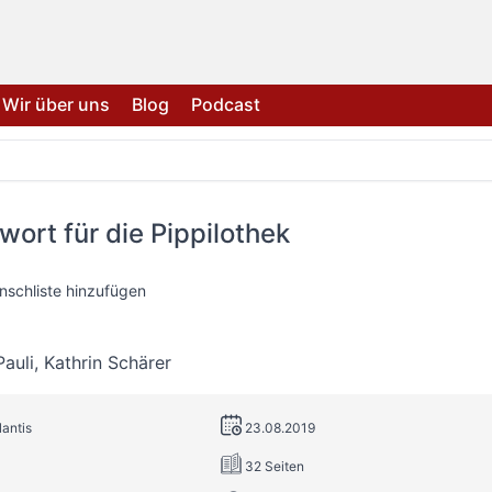
Wir über uns
Blog
Podcast
wort für die Pippilothek
nschliste hinzufügen
auli
,
Kathrin Schärer
lantis
23.08.2019
32 Seiten