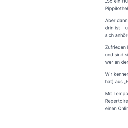
„So ein Hu
Pippilothe
Aber dann 
drin ist –
sich anhör
Zufrieden 
und sind s
wer an der 
Wir kennen
hat) aus „
Mit Tempo 
Repertoire
einen Onli