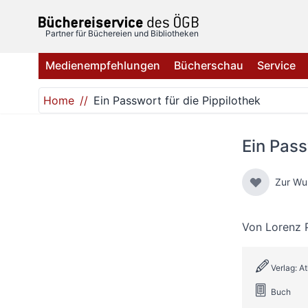
Direkt zum Inhalt
Partner für Büchereien und Bibliotheken
Medienempfehlungen
Bücherschau
Service
Home
Ein Passwort für die Pippilothek
Ein Pass
Zur Wu
Von
Lorenz P
Verlag: At
Buch