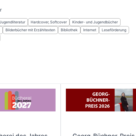
r
Jugendliteratur
Hardcover, Softcover
Kinder- und Jugendbücher
Bilderbücher mit Erzähltexten
Bibliothek
Internet
Leseförderung