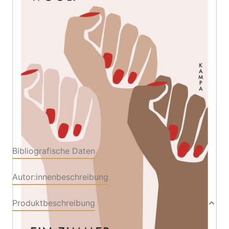
Zur Wunschliste hinzufügen
Von
Virginia Woolf
Verlag: Kampa
23.07.2020
Buch
192 Seiten
Softcover
ISBN: 978-3-31115008-
4
Bibliografische Daten
Autor:innenbeschreibung
Produktbeschreibung
Hätte Shakespeare eine Schwester gehabt,