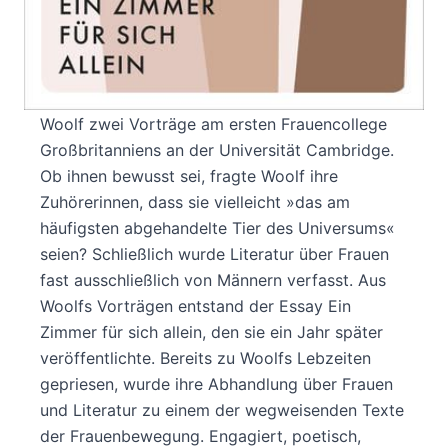
ebenso begabt wie er, wie wäre es ihr
ergangen? Welche Widerstände mussten Jane
Austen oder die Brontë-Schwestern
überwinden? Im Oktober 1928 hielt Virginia
Woolf zwei Vorträge am ersten Frauencollege
Großbritanniens an der Universität Cambridge.
Ob ihnen bewusst sei, fragte Woolf ihre
Zuhörerinnen, dass sie vielleicht »das am
häufigsten abgehandelte Tier des Universums«
seien? Schließlich wurde Literatur über Frauen
fast ausschließlich von Männern verfasst. Aus
Woolfs Vorträgen entstand der Essay Ein
Zimmer für sich allein, den sie ein Jahr später
veröffentlichte. Bereits zu Woolfs Lebzeiten
gepriesen, wurde ihre Abhandlung über Frauen
und Literatur zu einem der wegweisenden Texte
der Frauenbewegung. Engagiert, poetisch,