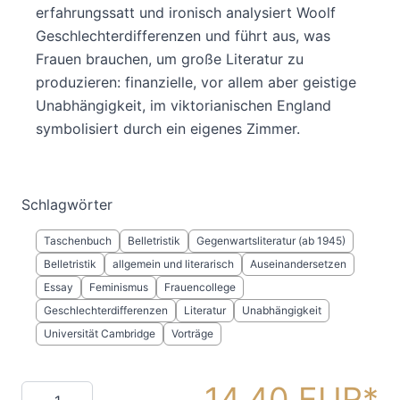
erfahrungssatt und ironisch analysiert Woolf
Geschlechterdifferenzen und führt aus, was
Frauen brauchen, um große Literatur zu
produzieren: finanzielle, vor allem aber geistige
Unabhängigkeit, im viktorianischen England
symbolisiert durch ein eigenes Zimmer.
Schlagwörter
Taschenbuch
Belletristik
Gegenwartsliteratur (ab 1945)
Belletristik
allgemein und literarisch
Auseinandersetzen
Essay
Feminismus
Frauencollege
Geschlechterdifferenzen
Literatur
Unabhängigkeit
Universität Cambridge
Vorträge
14,40 EUR
Menge