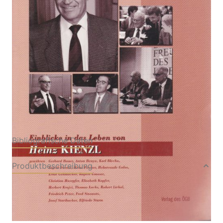
Von
Michaela Hudler
,
Susanne Kirchner
,
Claudia Palt
Verlag: ÖGB-Verlag,
01.01.1998
Wien
Antiquarisches Buch
132 Seiten
Paperback
ISBN: ANTIDIV010
Bibliografische Daten
Produktbeschreibung
guter Zustand
ISBN 3-7035-0671-7