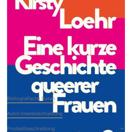
Zur Wunschliste hinzufügen
Von
Kirsty Loehr
Verlag: Aufbau
15.05.2024
Buch
235 Seiten
Hardcover
ISBN: 978-3-
35104234-9
Bibliografische Daten
Autor:innenbeschreibung
Produktbeschreibung