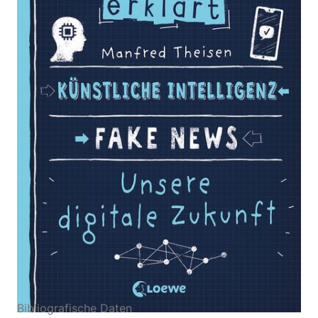
Zur Wunschliste hinzufügen
Leicht verständliches Sachbuch über Algorithmen
und Probleme digitaler Kommunikation - Für Kinder
ab 10 Jahren
Von
Manfred Theisen
Verlag: Loewe
08.03.2023
Buch
176 Seiten
Softcover
ISBN: 978-3-74321016-
5
Bibliografische Daten