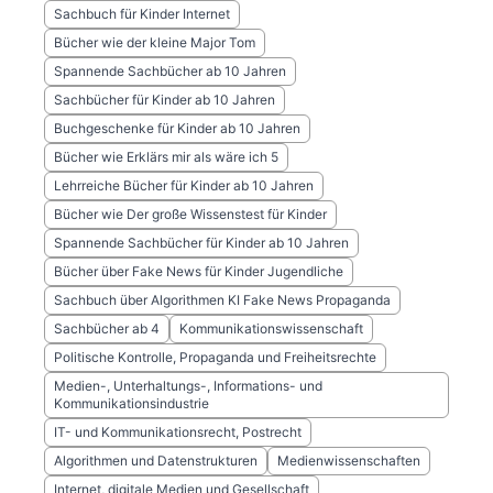
Sachbuch für Kinder Internet
Bücher wie der kleine Major Tom
Spannende Sachbücher ab 10 Jahren
Sachbücher für Kinder ab 10 Jahren
Buchgeschenke für Kinder ab 10 Jahren
Bücher wie Erklärs mir als wäre ich 5
Lehrreiche Bücher für Kinder ab 10 Jahren
Bücher wie Der große Wissenstest für Kinder
Spannende Sachbücher für Kinder ab 10 Jahren
Bücher über Fake News für Kinder Jugendliche
Sachbuch über Algorithmen KI Fake News Propaganda
Sachbücher ab 4
Kommunikationswissenschaft
Politische Kontrolle, Propaganda und Freiheitsrechte
Medien-, Unterhaltungs-, Informations- und
Kommunikationsindustrie
IT- und Kommunikationsrecht, Postrecht
Algorithmen und Datenstrukturen
Medienwissenschaften
Internet, digitale Medien und Gesellschaft