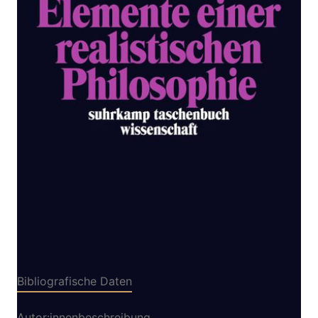
Zur Wunschliste hinzufügen
Reflexionen über das, was man hat
Von
Benoist Jocelyn
Verlag: Suhrkamp
05.11.2014
Buch
180 Seiten
kartoniert
ISBN: 978-3-518-
29700-1
Bibliografische Daten
Autor:innenbeschreibung