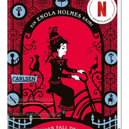
verschwundenen Lords
Zur Wunschliste hinzufügen
Von
Nancy Springer
Verlag: Carlsen
09.01.2024
Buch
192 Seiten
Softcover
ISBN: 978-3-55132111-
4
Bibliografische Daten
Autor:innenbeschreibung
Produktbeschreibung