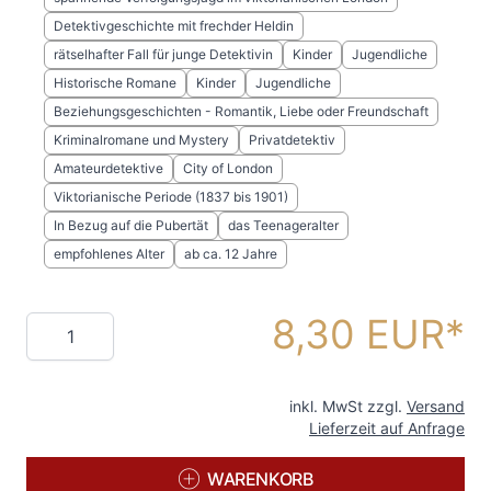
Detektivgeschichte mit frechder Heldin
rätselhafter Fall für junge Detektivin
Kinder
Jugendliche
Historische Romane
Kinder
Jugendliche
Beziehungsgeschichten - Romantik, Liebe oder Freundschaft
Kriminalromane und Mystery
Privatdetektiv
Amateurdetektive
City of London
Viktorianische Periode (1837 bis 1901)
In Bezug auf die Pubertät
das Teenageralter
empfohlenes Alter
ab ca. 12 Jahre
8,30 EUR
Menge
inkl. MwSt zzgl.
Versand
Lieferzeit auf Anfrage
WARENKORB