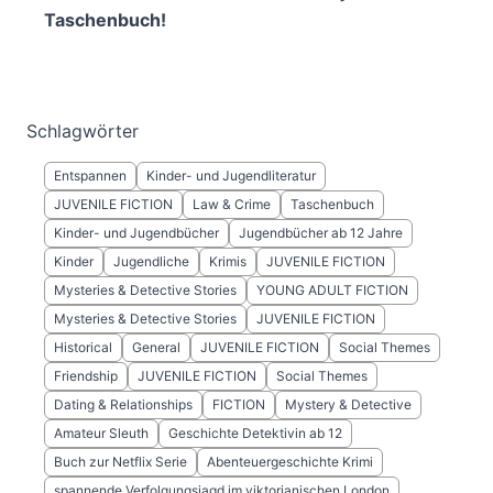
Taschenbuch!
Schlagwörter
Entspannen
Kinder- und Jugendliteratur
JUVENILE FICTION
Law & Crime
Taschenbuch
Kinder- und Jugendbücher
Jugendbücher ab 12 Jahre
Kinder
Jugendliche
Krimis
JUVENILE FICTION
Mysteries & Detective Stories
YOUNG ADULT FICTION
Mysteries & Detective Stories
JUVENILE FICTION
Historical
General
JUVENILE FICTION
Social Themes
Friendship
JUVENILE FICTION
Social Themes
Dating & Relationships
FICTION
Mystery & Detective
Amateur Sleuth
Geschichte Detektivin ab 12
Buch zur Netflix Serie
Abenteuergeschichte Krimi
spannende Verfolgungsjagd im viktorianischen London