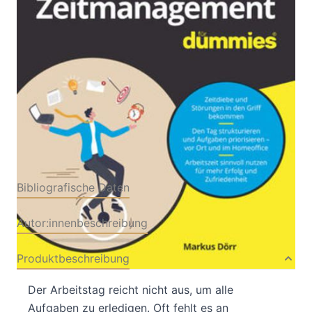
Von
Markus Dörr
Verlag: Wiley-
09.02.2022
VCH|Wiley-VCH
Buch
300 Seiten
Softcover
ISBN: 978-3-52771930-
3
Bibliografische Daten
Autor:innenbeschreibung
Produktbeschreibung
Der Arbeitstag reicht nicht aus, um alle
Aufgaben zu erledigen. Oft fehlt es an