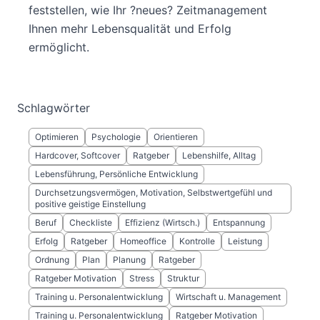
feststellen, wie Ihr ?neues? Zeitmanagement
Ihnen mehr Lebensqualität und Erfolg
ermöglicht.
Schlagwörter
Optimieren
Psychologie
Orientieren
Hardcover, Softcover
Ratgeber
Lebenshilfe, Alltag
Lebensführung, Persönliche Entwicklung
Durchsetzungsvermögen, Motivation, Selbstwertgefühl und
positive geistige Einstellung
Beruf
Checkliste
Effizienz (Wirtsch.)
Entspannung
Erfolg
Ratgeber
Homeoffice
Kontrolle
Leistung
Ordnung
Plan
Planung
Ratgeber
Ratgeber Motivation
Stress
Struktur
Training u. Personalentwicklung
Wirtschaft u. Management
Training u. Personalentwicklung
Ratgeber Motivation