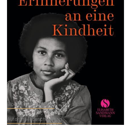
Bone black | Die mitreißende Kindheitsgeschichte
einer der großen Vordenkerinnen des Schwarzen
Feminismus'
Von
bell hooks
Verlag: Elisabeth
18.03.2024
Sandmann Verlag
Buch
176 Seiten
Hardcover
ISBN: 978-3-
94958206-6
Bibliografische Daten
Autor:innenbeschreibung