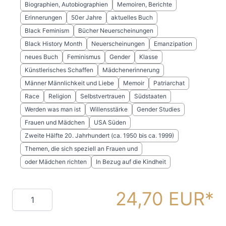
Biographien, Autobiographien
Memoiren, Berichte
Erinnerungen
50er Jahre
aktuelles Buch
Black Feminism
Bücher Neuerscheinungen
Black History Month
Neuerscheinungen
Emanzipation
neues Buch
Feminismus
Gender
Klasse
Künstlerisches Schaffen
Mädchenerinnerung
Männer Männlichkeit und Liebe
Memoir
Patriarchat
Race
Religion
Selbstvertrauen
Südstaaten
Werden was man ist
Willensstärke
Gender Studies
Frauen und Mädchen
USA Süden
Zweite Hälfte 20. Jahrhundert (ca. 1950 bis ca. 1999)
Themen, die sich speziell an Frauen und
oder Mädchen richten
In Bezug auf die Kindheit
24,70 EUR
Menge