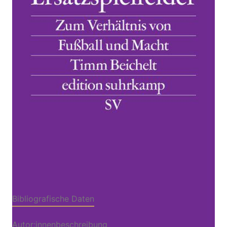
Zur Wunschliste hinzufügen
Zum Verhältnis von Fußball und Macht
Von
Timm Beichelt
Verlag: Suhrkamp
05.05.2018
Buch
360 Seiten
kartoniert
ISBN: 978-3-518-
12723-0
Leseprobe_Beichelt_Ersatzspielfelder
Bibliografische Daten
Autor:innenbeschreibung