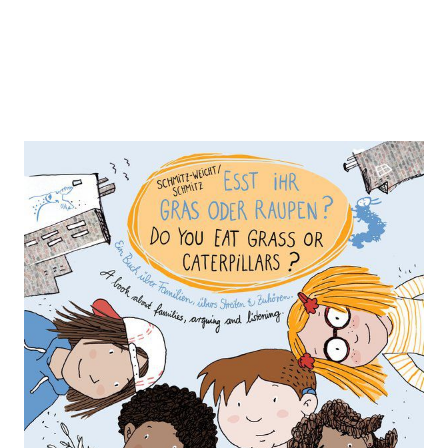
Esst ihr Gras oder Raupen?
Deutsch - Englisch
Zur Wunschliste hinzufügen
Ein Buch über Familien, übers Streiten und Zuhören.
Von
Cai Schmitz-Weicht
Verlag: Viel & Mehr
05.02.2018