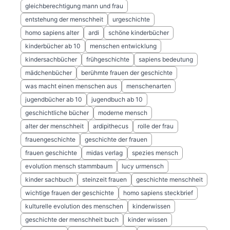
gleichberechtigung mann und frau
entstehung der menschheit
urgeschichte
homo sapiens alter
ardi
schöne kinderbücher
kinderbücher ab 10
menschen entwicklung
kindersachbücher
frühgeschichte
sapiens bedeutung
mädchenbücher
berühmte frauen der geschichte
was macht einen menschen aus
menschenarten
jugendbücher ab 10
jugendbuch ab 10
geschichtliche bücher
moderne mensch
alter der menschheit
ardipithecus
rolle der frau
frauengeschichte
geschichte der frauen
frauen geschichte
midas verlag
spezies mensch
evolution mensch stammbaum
lucy urmensch
kinder sachbuch
steinzeit frauen
geschichte menschheit
wichtige frauen der geschichte
homo sapiens steckbrief
kulturelle evolution des menschen
kinderwissen
geschichte der menschheit buch
kinder wissen