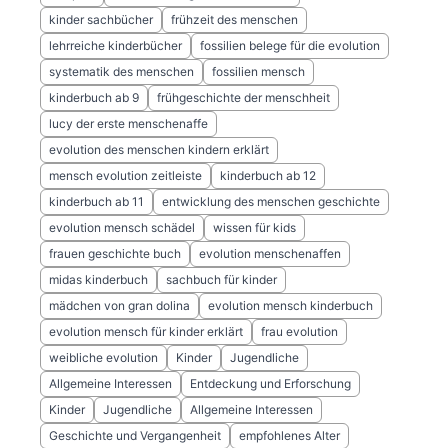
kinder sachbücher
frühzeit des menschen
lehrreiche kinderbücher
fossilien belege für die evolution
systematik des menschen
fossilien mensch
kinderbuch ab 9
frühgeschichte der menschheit
lucy der erste menschenaffe
evolution des menschen kindern erklärt
mensch evolution zeitleiste
kinderbuch ab 12
kinderbuch ab 11
entwicklung des menschen geschichte
evolution mensch schädel
wissen für kids
frauen geschichte buch
evolution menschenaffen
midas kinderbuch
sachbuch für kinder
mädchen von gran dolina
evolution mensch kinderbuch
evolution mensch für kinder erklärt
frau evolution
weibliche evolution
Kinder
Jugendliche
Allgemeine Interessen
Entdeckung und Erforschung
Kinder
Jugendliche
Allgemeine Interessen
Geschichte und Vergangenheit
empfohlenes Alter