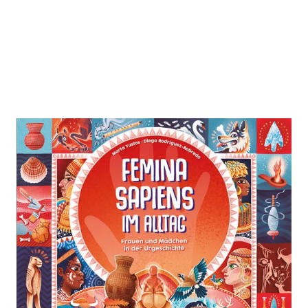
Femina Sapiens im Alltag
Zur Wunschliste hinzufügen
Frauen und Mädchen in der Urgeschichte
Von
Marta Yustos
Verlag: Midas
25.03.2026