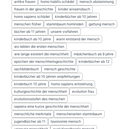
antike frauen
homo habilis schädel
mensch abstammung
frauen in der geschichte
kinder wissensbuch
homo sapiens schädel
kinderbücher ab 10 jahren
menschen früher
stammbaum hominiden
gattung mensch
bücher ab 11 jahren
unsere vorfahren
kinderbuch ab 10 jahre
wann entstand der mensch
wo lebten die ersten menschen
wie lange existiert die menschheit
mädchenbuch ab 9 jahre
epochen der menschheitsgeschichte
kinderbücher ab 12
sachbilderbuch
mensch geschichte
kinderbücher ab 10 jahren empfehlungen
kinderbuch 10 jahre
homo sapiens entstehung
kulturgeschichte der menschheit
evolution frau
evolutionsstufen des menschen
sapiens eine kurze geschichte der menschheit
menschliche merkmale
menschenarten stammbaum
jugendbücher ab 11
taxonomie mensch
ursprung menschheit
evolutionstheorie mensch