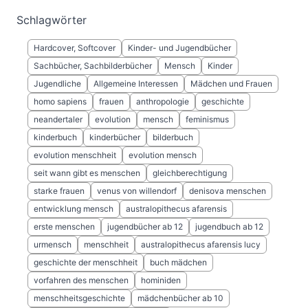
Schlagwörter
Hardcover, Softcover
Kinder- und Jugendbücher
Sachbücher, Sachbilderbücher
Mensch
Kinder
Jugendliche
Allgemeine Interessen
Mädchen und Frauen
homo sapiens
frauen
anthropologie
geschichte
neandertaler
evolution
mensch
feminismus
kinderbuch
kinderbücher
bilderbuch
evolution menschheit
evolution mensch
seit wann gibt es menschen
gleichberechtigung
starke frauen
venus von willendorf
denisova menschen
entwicklung mensch
australopithecus afarensis
erste menschen
jugendbücher ab 12
jugendbuch ab 12
urmensch
menschheit
australopithecus afarensis lucy
geschichte der menschheit
buch mädchen
vorfahren des menschen
hominiden
menschheitsgeschichte
mädchenbücher ab 10