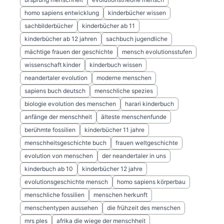
homo sapiens entwicklung
kinderbücher wissen
sachbilderbücher
kinderbücher ab 11
kinderbücher ab 12 jahren
sachbuch jugendliche
mächtige frauen der geschichte
mensch evolutionsstufen
wissenschaft kinder
kinderbuch wissen
neandertaler evolution
moderne menschen
sapiens buch deutsch
menschliche spezies
biologie evolution des menschen
harari kinderbuch
anfänge der menschheit
älteste menschenfunde
berühmte fossilien
kinderbücher 11 jahre
menschheitsgeschichte buch
frauen weltgeschichte
evolution von menschen
der neandertaler in uns
kinderbuch ab 10
kinderbücher 12 jahre
evolutionsgeschichte mensch
homo sapiens körperbau
menschliche fossilien
menschen herkunft
menschentypen aussehen
die frühzeit des menschen
mrs ples
afrika die wiege der menschheit