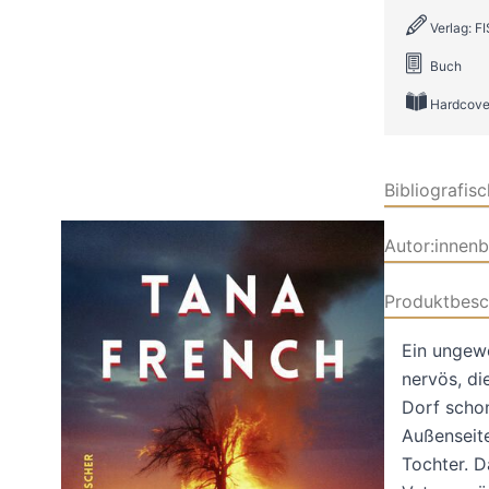
Verlag: 
Buch
Hardcove
Bibliografis
Autor:innen
Produktbesc
Ein ungewö
nervös, di
Dorf schon
Außenseite
Tochter. 