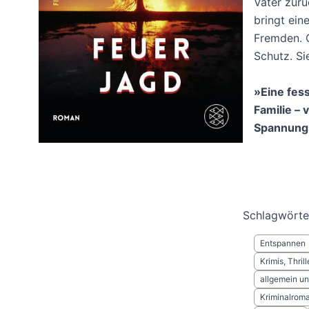
Vater zurü
bringt ein
Fremden. C
Schutz. Si
»Eine fes
Familie – 
Spannungs
Schlagwörte
Entspannen
Krimis, Thril
allgemein und
Kriminalrom