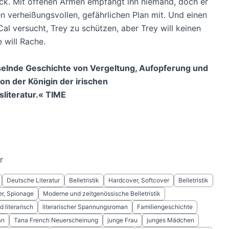
ck. Mit offenen Armen empfängt ihn niemand, doch er
en verheißungsvollen, gefährlichen Plan mit. Und einen
al versucht, Trey zu schützen, aber Trey will keinen
e will Rache.
selnde Geschichte von Vergeltung, Aufopferung und
von der Königin der irischen
literatur.« TIME
r
Deutsche Literatur
Belletristik
Hardcover, Softcover
Belletristik
ler, Spionage
Moderne und zeitgenössische Belletristik
 literarisch
literarischer Spannungsroman
Familiengeschichte
an
Tana French Neuerscheinung
junge Frau
junges Mädchen