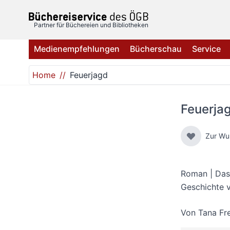
Direkt zum Inhalt
Partner für Büchereien und Bibliotheken
Medienempfehlungen
Bücherschau
Service
Home
Feuerjagd
Feuerja
Zur Wu
Roman | Das 
Geschichte v
Von
Tana Fr