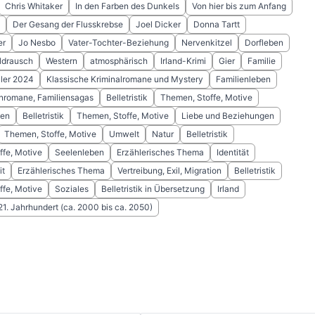
Chris Whitaker
In den Farben des Dunkels
Von hier bis zum Anfang
Der Gesang der Flusskrebse
Joel Dicker
Donna Tartt
er
Jo Nesbo
Vater-Tochter-Beziehung
Nervenkitzel
Dorfleben
ldrausch
Western
atmosphärisch
Irland-Krimi
Gier
Familie
ller 2024
Klassische Kriminalromane und Mystery
Familienleben
nromane, Familiensagas
Belletristik
Themen, Stoffe, Motive
en
Belletristik
Themen, Stoffe, Motive
Liebe und Beziehungen
Themen, Stoffe, Motive
Umwelt
Natur
Belletristik
ffe, Motive
Seelenleben
Erzählerisches Thema
Identität
it
Erzählerisches Thema
Vertreibung, Exil, Migration
Belletristik
ffe, Motive
Soziales
Belletristik in Übersetzung
Irland
 21. Jahrhundert (ca. 2000 bis ca. 2050)