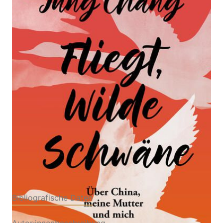
Über China, meine Mutter und mich - Die lange
erwartete Fortsetzung des Weltbestsellers Wilde
Schwäne - Sunday Times Memoir of the Year 2025
Von
Jung Chang
Verlag: Heyne
13.05.2026
Buch
400 Seiten
Hardcover
ISBN: 978-3-
45321923-6
Bibliografische Daten
Autor:innenbeschreibung