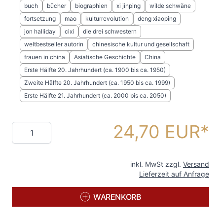
buch
bücher
biographien
xi jinping
wilde schwäne
fortsetzung
mao
kulturrevolution
deng xiaoping
jon halliday
cixi
die drei schwestern
weltbestseller autorin
chinesische kultur und gesellschaft
frauen in china
Asiatische Geschichte
China
Erste Hälfte 20. Jahrhundert (ca. 1900 bis ca. 1950)
Zweite Hälfte 20. Jahrhundert (ca. 1950 bis ca. 1999)
Erste Hälfte 21. Jahrhundert (ca. 2000 bis ca. 2050)
24,70 EUR
Menge
inkl. MwSt zzgl.
Versand
Lieferzeit auf Anfrage
WARENKORB