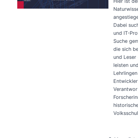
Hier ist d
Naturwisse
angestiege
Dabei such
und IT-Pro
Suche gema
die sich b
und Leser 
leisten un
Lehrlinge
Entwickler
Verantwort
Forscherin
historisch
Volksschul