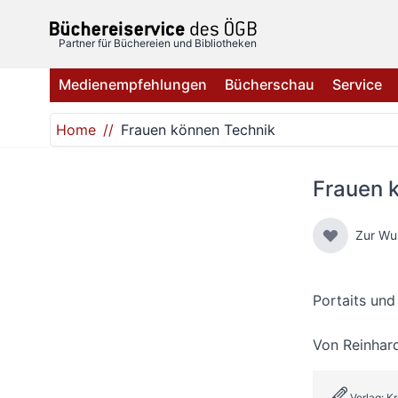
Direkt zum Inhalt
Partner für Büchereien und Bibliotheken
Medienempfehlungen
Bücherschau
Service
Home
Frauen können Technik
Frauen 
Zur Wu
Portaits und
Von
Reinhar
Verlag: K