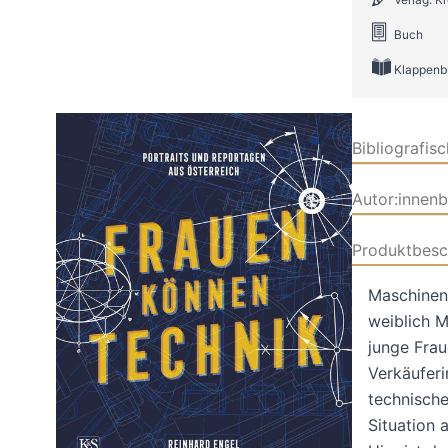
Buch
Klappenb
Bibliografis
Autor:innen
Produktbesc
Maschinenb
weiblich M
junge Frau
Verkäuferi
technische
Situation 