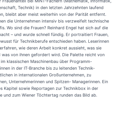
er Frauenanteil bei MINT-Fächern (Mathematik, Informatik,
nschaft, Technik) in den letzten Jahrzehnten laufend
n, bleibt aber meist weiterhin von der Parität entfernt.
en die Unternehmen intensiv bis verzweifelt technische
fis. Wo sind die Frauen? Reinhard Engel hat sich auf die
cht – und wurde schnell fündig. Er portraitiert Frauen,
ewusst für Technikberufe entschieden haben. Leserinnen
erfahren, wie deren Arbeit konkret aussieht, was sie
d was von ihnen gefordert wird. Die Palette reicht von
n im klassischen Maschinenbau über Programm-
innen in der IT-Branche bis zu leitenden Technik-
lichen in internationalen Großunternehmen, zu
nen, Unternehmerinnen und Spitzen- Managerinnen. Ein
es Kapitel sowie Reportagen zur Technikbox in der
e und zum Wiener Töchtertag runden das Bild ab.