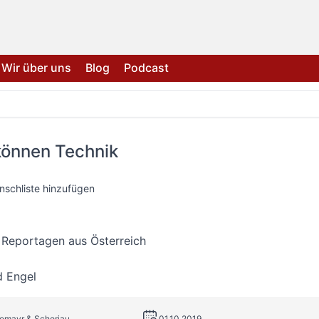
Wir über uns
Blog
Podcast
können Technik
nschliste hinzufügen
 Reportagen aus Österreich
d Engel
remayr & Scheriau
01.10.2019