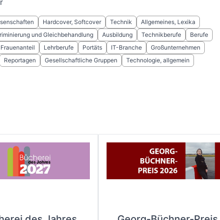
r
ssenschaften
Hardcover, Softcover
Technik
Allgemeines, Lexika
riminierung und Gleichbehandlung
Ausbildung
Technikberufe
Berufe
Frauenanteil
Lehrberufe
Portäts
IT-Branche
Großunternehmen
Reportagen
Gesellschaftliche Gruppen
Technologie, allgemein
herei des Jahres
Georg-Büchner-Preis