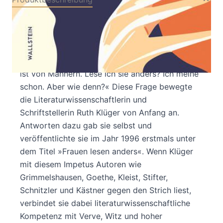
Herausragende literaturwissenschaftliche
Kompetenz in Verbindung mit Verve, Witz und
großartiger Formulierungskunst. Ein originelles
Vergnügen! »Die meiste Literatur, die ich kenne,
ist von Männern. Lese ich sie anders? Ich meine
schon. Aber wie denn?« Diese Frage bewegte
die Literaturwissenschaftlerin und
Schriftstellerin Ruth Klüger von Anfang an.
Antworten dazu gab sie selbst und
veröffentlichte sie im Jahr 1996 erstmals unter
dem Titel »Frauen lesen anders«. Wenn Klüger
mit diesem Impetus Autoren wie
Grimmelshausen, Goethe, Kleist, Stifter,
Schnitzler und Kästner gegen den Strich liest,
verbindet sie dabei literaturwissenschaftliche
Kompetenz mit Verve, Witz und hoher