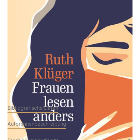
Zur Wunschliste hinzufügen
Von
Ruth Klüger
Verlag: Wallstein
11.09.2024
Erfolgstitel - Belletristik und
Sachbuch
Buch
264 Seiten
Hardcover
ISBN: 978-3-
83535668-9
Bibliografische Daten
Autor:innenbeschreibung
Produktbeschreibung