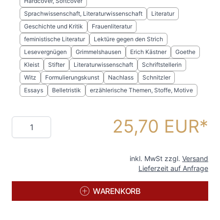
Hardcover, Softcover
Sprachwissenschaft, Literaturwissenschaft
Literatur
Geschichte und Kritik
Frauenliteratur
feministische Literatur
Lektüre gegen den Strich
Lesevergnügen
Grimmelshausen
Erich Kästner
Goethe
Kleist
Stifter
Literaturwissenschaft
Schriftstellerin
Witz
Formulierungskunst
Nachlass
Schnitzler
Essays
Belletristik
erzählerische Themen, Stoffe, Motive
25,70 EUR
Menge
inkl. MwSt zzgl.
Versand
Lieferzeit auf Anfrage
WARENKORB