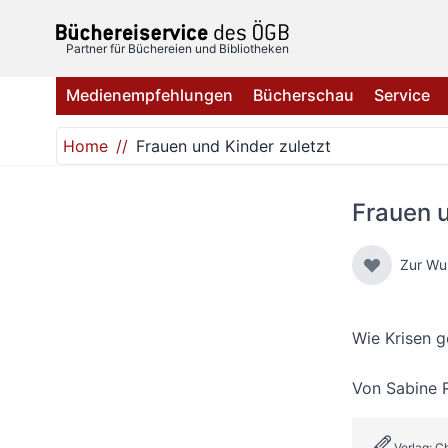
Direkt zum Inhalt
Partner für Büchereien und Bibliotheken
Medienempfehlungen
Bücherschau
Service
Home
Frauen und Kinder zuletzt
Frauen u
Zur Wu
Wie Krisen g
Von
Sabine 
Verlag: C