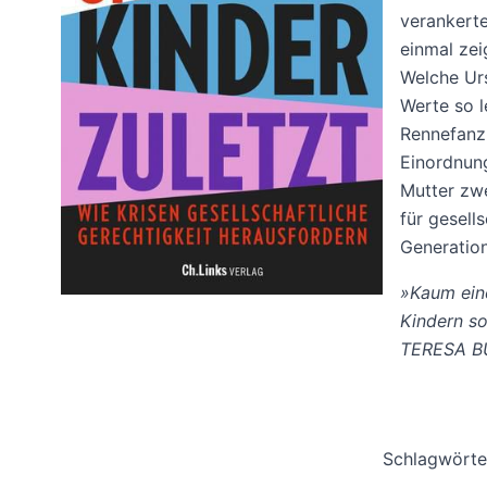
verankerte
einmal zei
Welche Ur
Werte so l
Rennefanz 
Einordnung
Mutter zwe
für gesell
Generation
»Kaum eine
Kindern so
TERESA B
Schlagwörte