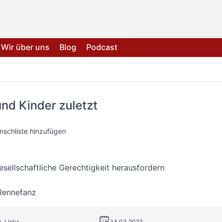
Wir über uns
Blog
Podcast
nd Kinder zuletzt
nschliste hinzufügen
esellschaftliche Gerechtigkeit herausfordern
Rennefanz
h. Links
14.03.2022