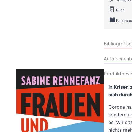
Buch
Paperbac
Bibliografis
Autor:innen
Produktbesc
In Krisen 
sich durc
Corona hat
sondern un
es: Wir si
nichts meh