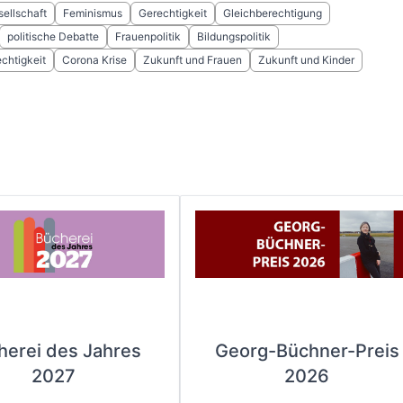
ellschaft
Feminismus
Gerechtigkeit
Gleichberechtigung
politische Debatte
Frauenpolitik
Bildungspolitik
chtigkeit
Corona Krise
Zukunft und Frauen
Zukunft und Kinder
herei des Jahres
Georg-Büchner-Preis
2027
2026