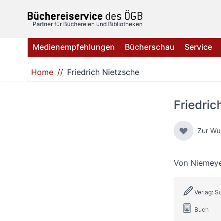
Direkt zum Inhalt
Partner für Büchereien und Bibliotheken
Medienempfehlungen
Bücherschau
Service
Home
Friedrich Nietzsche
Friedric
Zur Wu
Von
Niemeye
Verlag: 
Buch