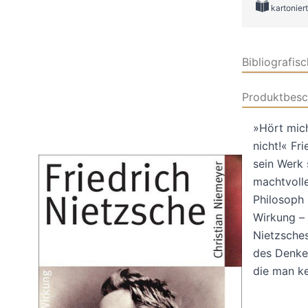
kartoniert
Bibliografis
Produktbesc
»Hört mich
nicht!« Fr
sein Werk 
machtvolle
Philosoph 
Wirkung – 
Nietzsches
des Denker
die man k