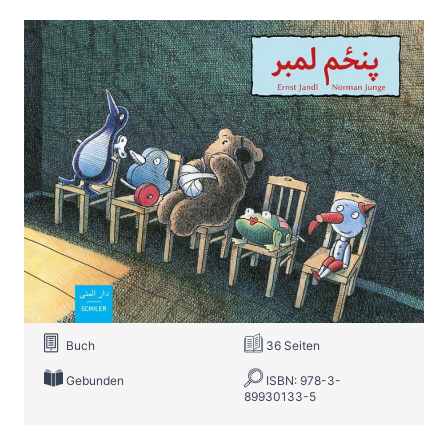
fünfter sein
Zur Wunschliste hinzufügen
Paschtu-deutsche Ausgabe
Von
Ernst Jandl
Verlag: Schiler &
31.03.2017
Mücke|Beltz & Gelberg
Buch
36 Seiten
Gebunden
ISBN: 978-3-
89930133-5