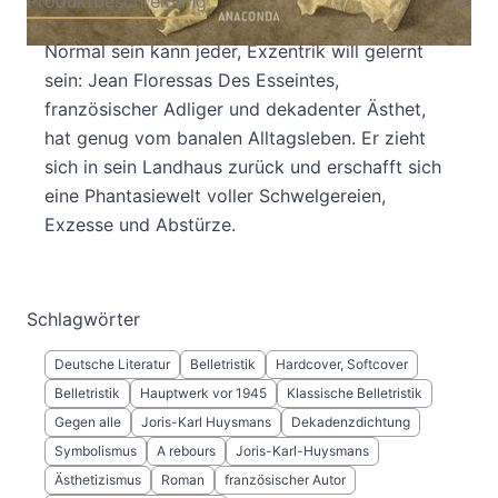
Produktbeschreibung
Normal sein kann jeder, Exzentrik will gelernt
sein: Jean Floressas Des Esseintes,
französischer Adliger und dekadenter Ästhet,
hat genug vom banalen Alltagsleben. Er zieht
sich in sein Landhaus zurück und erschafft sich
eine Phantasiewelt voller Schwelgereien,
Exzesse und Abstürze.
Schlagwörter
Deutsche Literatur
Belletristik
Hardcover, Softcover
Belletristik
Hauptwerk vor 1945
Klassische Belletristik
Gegen alle
Joris-Karl Huysmans
Dekadenzdichtung
Symbolismus
A rebours
Joris-Karl-Huysmans
Ästhetizismus
Roman
französischer Autor