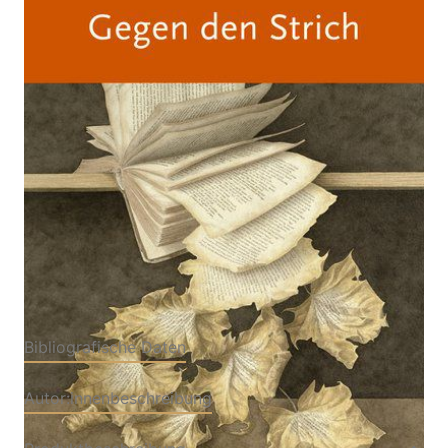
Roman
Von
Joris-Karl Huysmans
Verlag: Anaconda
31.07.2015
Buch
224 Seiten
gebunden
ISBN: 978-3-7306-
0286-7
Leseprobe_Huysmans_Gegen_den_Strich
Bibliografische Daten
Autor:innenbeschreibung