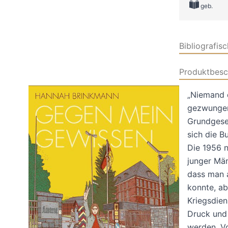
geb.
Bibliografis
Produktbesc
„Niemand 
gezwungen
Grundgeset
sich die B
Die 1956 
junger Män
dass man 
konnte, ab
Kriegsdie
Druck und
werden. Vo