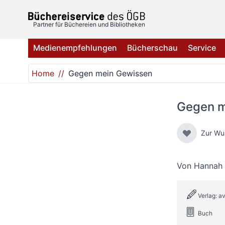
Direkt zum Inhalt
Partner für Büchereien und Bibliotheken
Medienempfehlungen
Bücherschau
Service
Home
Gegen mein Gewissen
Gegen m
Zur Wu
Von
Hannah 
Verlag: a
Buch