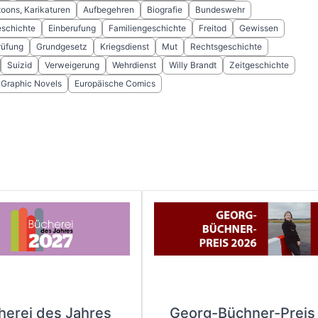
oons, Karikaturen
Aufbegehren
Biografie
Bundeswehr
schichte
Einberufung
Familiengeschichte
Freitod
Gewissen
rüfung
Grundgesetz
Kriegsdienst
Mut
Rechtsgeschichte
Suizid
Verweigerung
Wehrdienst
Willy Brandt
Zeitgeschichte
 Graphic Novels
Europäische Comics
herei des Jahres
Georg-Büchner-Preis