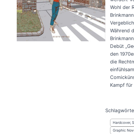
Wohl der 
Brinkmann,
Vergeblich
Während d
Brinkmann 
Debüt „Geg
den 1970e
die Rechtm
einfühlsam
Comicküns
Kampf für 
Schlagwörte
Hardcover, 
Graphic Nov