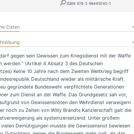
ISBN: 978-3-96445040-1
che Daten
hreibung
darf gegen sein Gewissen zum Kriegsdienst mit der Waffe
 werden.“ (Artikel 4 Absatz 3 des Deutschen
zes) Keine 10 Jahre nach dem Zweiten Weltkrieg begriff
undesrepublik Deutschland wieder als militärische Kraft.
neu gegründete Bundeswehr verpflichtete Generationen
ner zum Dienst an der Waffe. Das Grundgesetz sah vor,
aufgrund von Gewissensnöten den Wehrdienst verweigern
er noch zu Zeiten von Willy Brandts Kanzlerschaft galt die
nstverweigerung als systemzersetzend. Unter großem
 vielen Demütigungen musste die Gewissensnot bewiesen
r Gutachtern, denen die Bundeswehr mehr galt, als das