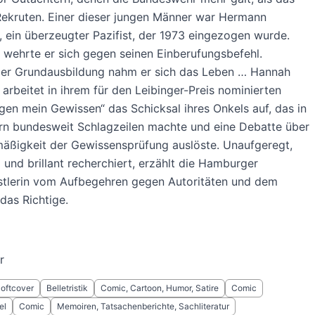
Rekruten. Einer dieser jungen Männer war Hermann
 ein überzeugter Pazifist, der 1973 eingezogen wurde.
 wehrte er sich gegen seinen Einberufungsbefehl.
er Grundausbildung nahm er sich das Leben … Hannah
arbeitet in ihrem für den Leibinger-Preis nominierten
en mein Gewissen“ das Schicksal ihres Onkels auf, das in
rn bundesweit Schlagzeilen machte und eine Debatte über
äßigkeit der Gewissensprüfung auslöste. Unaufgeregt,
 und brillant recherchiert, erzählt die Hamburger
tlerin vom Aufbegehren gegen Autoritäten und dem
das Richtige.
r
Softcover
Belletristik
Comic, Cartoon, Humor, Satire
Comic
el
Comic
Memoiren, Tatsachenberichte, Sachliteratur