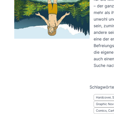
– der ganz
mehr als i
unwohl und
sein, zumi
andere se
eine der e
Befreiung
die eigene
auch einen
Suche nach
Schlagwörte
Hardcover, 
Graphic Nov
Comics, Cart