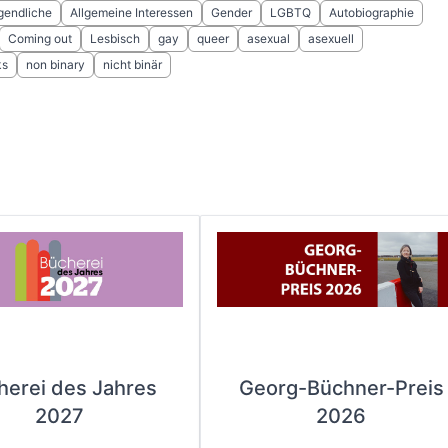
gendliche
Allgemeine Interessen
Gender
LGBTQ
Autobiographie
Coming out
Lesbisch
gay
queer
asexual
asexuell
ks
non binary
nicht binär
herei des Jahres
Georg-Büchner-Preis
2027
2026