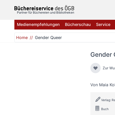
Direkt zum Inhalt
Partner für Büchereien und Bibliotheken
Medienempfehlungen
Bücherschau
Service
Home
Gender Queer
Gender 
Zur Wu
Von
Maia K
Verlag: R
Buch