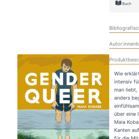
Buch
Bibliografis
Autor:innen
Produktbesc
Wie erklä
intensiv f
man liebt,
anders be
einfühlsam
über eine 
Maia Koban
Kanten au
für die Mi