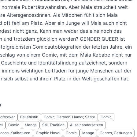
 normale Pubertätswahnsinn. Aber Maia strauchelt weit
hre Altersgenoss:innen. Als Mädchen fühlt sich Maia
 oft fehl am Platz. Aber ein Junge will Maia auch nicht
ndest nicht ganz. Kann man weder das eine noch das
in und trotzdem glücklich werden? GENDER QUEER ist
rfolgreichsten Comicautobiografien der letzten Jahre, ein
sschlag von einem Comic, mit dem Maia Kobabe nicht nur
 Geschichte und Identitätsfindung aufzeichnet, sondern
 immens wichtigen Leitfaden für junge Menschen auf der
 sich selbst und ihrem Platz in der Welt geschaffen hat.
r
Softcover
Belletristik
Comic, Cartoon, Humor, Satire
Comic
el
Comic
Manga
Stil, Tradition
Auseinandersetzen
oons, Karikaturen
Graphic Novel
Comic
Manga
Genres, Gattungen