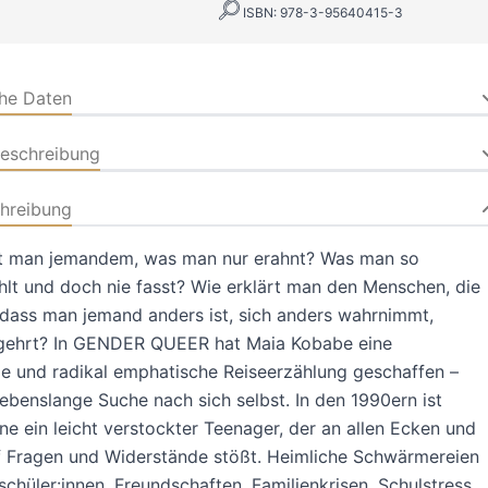
ISBN: 978-3-95640415-3
che Daten
beschreibung
hreibung
rt man jemandem, was man nur erahnt? Was man so
ühlt und doch nie fasst? Wie erklärt man den Menschen, die
 dass man jemand anders ist, sich anders wahrnimmt,
gehrt? In GENDER QUEER hat Maia Kobabe eine
e und radikal emphatische Reiseerzählung geschaffen –
lebenslange Suche nach sich selbst. In den 1990ern ist
e ein leicht verstockter Teenager, der an allen Ecken und
f Fragen und Widerstände stößt. Heimliche Schwärmereien
tschüler:innen, Freundschaften, Familienkrisen, Schulstress