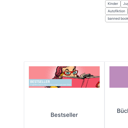
Kinder
Ju
Autofiktion
banned boo
Büc
Bestseller