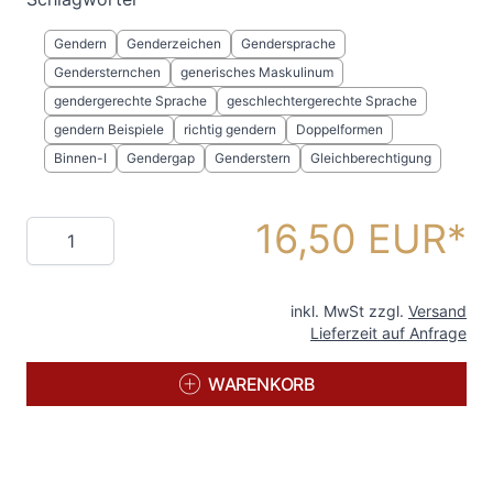
Gendern
Genderzeichen
Gendersprache
Gendersternchen
generisches Maskulinum
gendergerechte Sprache
geschlechtergerechte Sprache
gendern Beispiele
richtig gendern
Doppelformen
Binnen-I
Gendergap
Genderstern
Gleichberechtigung
16,50 EUR
Menge
inkl. MwSt zzgl.
Versand
Lieferzeit auf Anfrage
WARENKORB