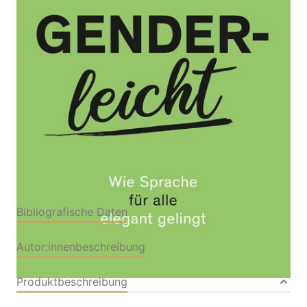
Wie Sprache für alle elegant gelingt
Von
Christine Olderdissen
Verlag:
17.01.2022
Bibliographisches
Institut|Duden
Buch
224 Seiten
Klappenbroschur
ISBN: 978-3-411-
75675-9
Bibliografische Daten
Autor:innenbeschreibung
Produktbeschreibung