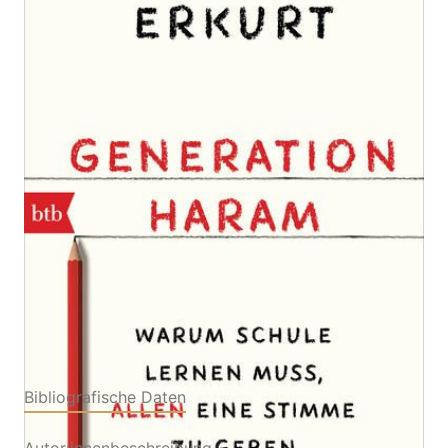
Warum Schule lernen muss, allen eine Stimme zu
geben
Von
Melisa Erkurt
Verlag: btb
11.04.2022
Buch
192 Seiten
Paperback
ISBN: 978-3-442-
77191-2
Leseprobe_Generation_Haram_1
Bibliografische Daten
Autor:innenbeschreibung