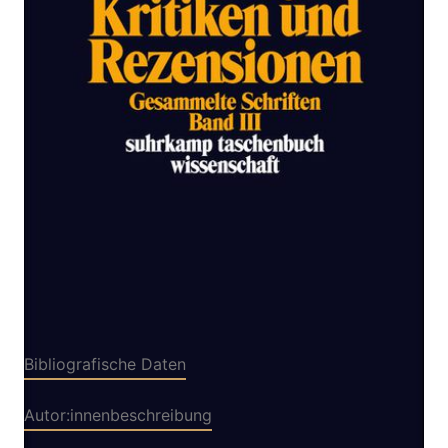
Zur Wunschliste hinzufügen
Kritiken und Rezensionen
Von
Walter Benjamin
Verlag: Suhrkamp
07.03.2006
Buch
727 Seiten
kartoniert
ISBN: 978-3-518-
28533-6
Bibliografische Daten
Autor:innenbeschreibung