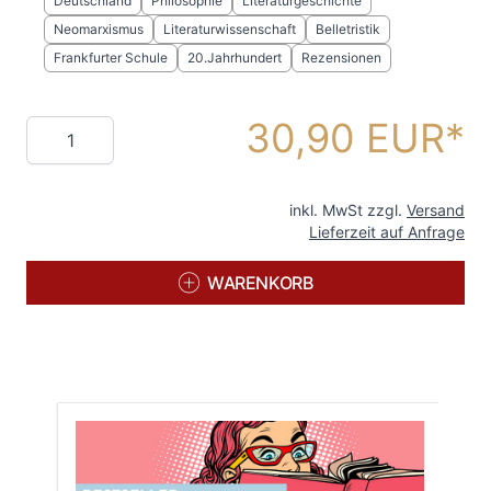
Deutschland
Philosophie
Literaturgeschichte
Neomarxismus
Literaturwissenschaft
Belletristik
Frankfurter Schule
20.Jahrhundert
Rezensionen
30,90 EUR
Menge
inkl. MwSt zzgl.
Versand
Lieferzeit auf Anfrage
WARENKORB