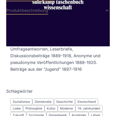
Produktbeschreibung
Der Mensch ist das hungrige Wesen schlechthin.
Nur das Thier ist satt, wenn es gegessen hat.
Miszellen, Glossen, Stellungnahmen,
Umfrageantworten, Leserbriefe,
Diskussionsbeiträge 1889-1918, Anonyme und
pseudonyme Veröffentlichungen 1888-1920.
Beiträge aus der "Jugend" 1897-1916
Schlagwörter
Sozialismus
Demokratie
Geschichte
Deutschland
Liebe
Philosophie
Kultur
Moderne
19. Jahrhundert
Zukunft
Soziologie
Gesamtwerk
Ausländer
Lehrer