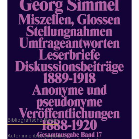
Gesamtausgabe Bd. 17: Miszellen,
Glossen, Stellungnahmen usw.
Zur Wunschliste hinzufügen
Von
Georg Simmel
Verlag: Suhrkamp
31.01.2005
Buch
626 Seiten
kartoniert
ISBN: 978-3-518-
28417-9
Bibliografische Daten
Autor:innenbeschreibung