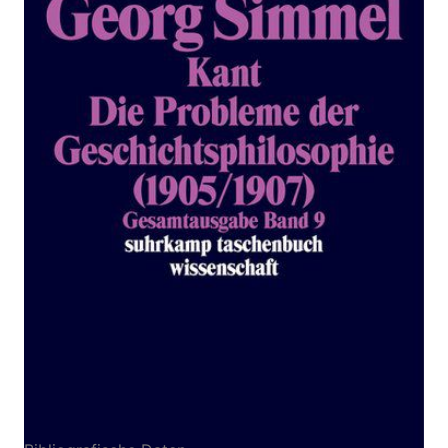
Gesamtausgabe Bd. 9: Kant. Die
Probleme der
Geschichtsphilosophie
(1905/1907)
Zur Wunschliste hinzufügen
Von
Georg Simmel
Verlag: Suhrkamp
27.01.1997
Buch
485 Seiten
kartoniert
ISBN: 978-3-518-
28409-4