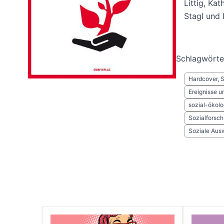
Littig, Ka
Stagl und 
Schlagwörte
Hardcover, 
Ereignisse 
sozial-ökol
Sozialforsch
Soziale Aus