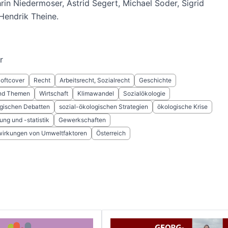
thrin Niedermoser, Astrid Segert, Michael Soder, Sigrid
Hendrik Theine.
r
Softcover
Recht
Arbeitsrecht, Sozialrecht
Geschichte
und Themen
Wirtschaft
Klimawandel
Sozialökologie
ogischen Debatten
sozial-ökologischen Strategien
ökologische Krise
ung und -statistik
Gewerkschaften
wirkungen von Umweltfaktoren
Österreich