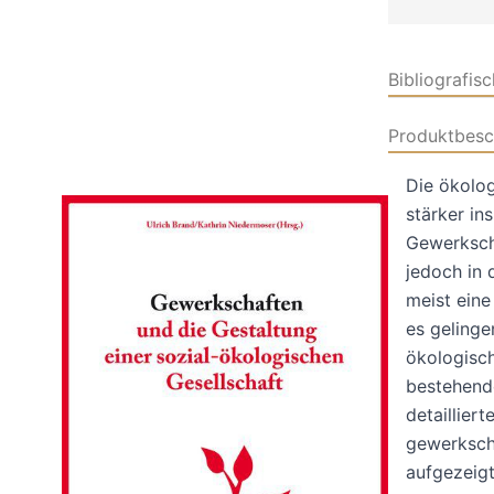
Bibliografis
Produktbesc
Die ökolog
stärker in
Gewerkscha
jedoch in 
meist eine
es gelinge
ökologisch
bestehende
detaillier
gewerkscha
aufgezeigt