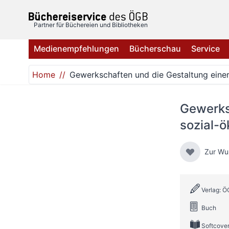
Direkt zum Inhalt
Partner für Büchereien und Bibliotheken
Medienempfehlungen
Bücherschau
Service
Home
Gewerkschaften und die Gestaltung einer
Gewerks
sozial-ö
Zur Wu
Verlag: Ö
Buch
Softcove