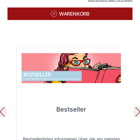
WARENKORB
Bestseller
Bestsellerlisten informieren über die am meisten
Öff