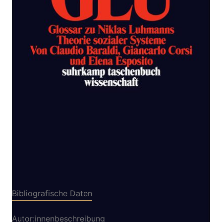
Zur Wunschliste hinzufügen
Glossar zu Niklas Luhmanns Theorie sozialer
Systeme
Von
Claudio Baraldi
,
Giancarlo Corsi
,
Elena Esposito
Verlag: Suhrkamp
31.03.2011
Buch
248 Seiten
kartoniert
ISBN: 978-3-518-
28826-9
Bibliografische Daten
Autor:innenbeschreibung